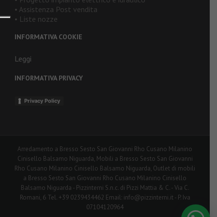
• Assistenza Post vendita
• Liste nozze
INFORMATIVA COOKIE
Leggi
INFORMATIVA PRIVACY
Privacy Policy
Arredamento a Bresso Sesto San Giovanni Rho Cusano Milanino
Cinisello Balsamo Niguarda, Mobili a Bresso Sesto San Giovanni
Rho Cusano Milanino Cinisello Balsamo Niguarda, Outlet di mobili
a Bresso Sesto San Giovanni Rho Cusano Milanino Cinisello
Balsamo Niguarda - Pizzinterni S.n.c. di Pizzi Mattia & C. - Via C.
Romani, 6 Tel. +39 0239434462 Email: info@pizzinterni.it - P. Iva
07104120964