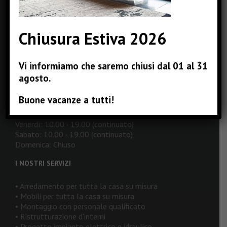
Fax: +39 0239434462
Email:
info@pizzinterni.it
Web:
www.pizzinterni.it
Chiusura Estiva 2026
ORARI DI APERTURA
Vi informiamo che saremo chiusi dal 01 al 31
agosto.
Lunedì: 16.00 - 19.00
Martedì: 10.00 - 19.00 (continuato)
Buone vacanze a tutti!
Mercoledì: 10.00 - 19.00 (continuato)
Giovedì: 10.00 - 19.00 (continuato)
Venerdì: 10.00 - 19.00 (continuato)
Sabato: 10.00 - 19.00 (continuato)
Domenica: Chiuso
I NOSTRI SERVIZI
• Arredamento per tutta la casa su misura
• Mobili per tutta la casa su misura
• Montaggio con personale qualificato
• Ristrutturazione d’interni
• Progetto impianto elettrico e idraulico