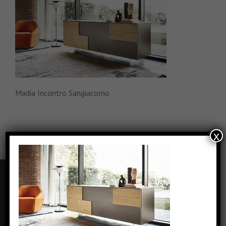
Madia Incontro Sangiacomo
x
CONTATTI
Via Carolina Romani, 6 - Bresso (MI)
Phone: +39 0239434462