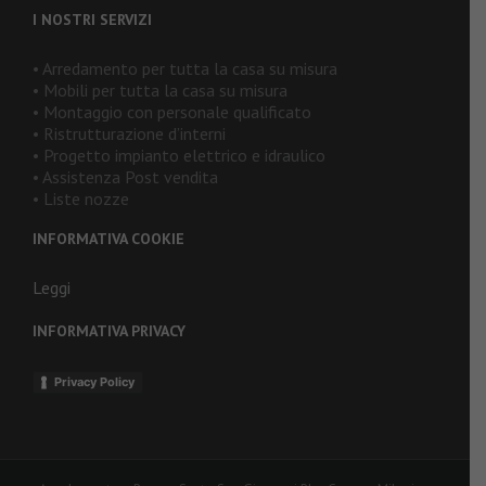
I NOSTRI SERVIZI
• Arredamento per tutta la casa su misura
• Mobili per tutta la casa su misura
• Montaggio con personale qualificato
• Ristrutturazione d’interni
• Progetto impianto elettrico e idraulico
• Assistenza Post vendita
• Liste nozze
INFORMATIVA COOKIE
Leggi
INFORMATIVA PRIVACY
Privacy Policy