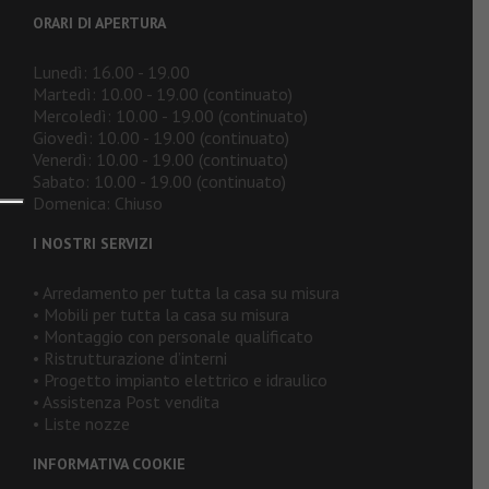
ORARI DI APERTURA
Lunedì: 16.00 - 19.00
Martedì: 10.00 - 19.00 (continuato)
Mercoledì: 10.00 - 19.00 (continuato)
Giovedì: 10.00 - 19.00 (continuato)
Venerdì: 10.00 - 19.00 (continuato)
Sabato: 10.00 - 19.00 (continuato)
Domenica: Chiuso
I NOSTRI SERVIZI
• Arredamento per tutta la casa su misura
• Mobili per tutta la casa su misura
• Montaggio con personale qualificato
• Ristrutturazione d’interni
• Progetto impianto elettrico e idraulico
• Assistenza Post vendita
• Liste nozze
INFORMATIVA COOKIE