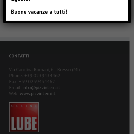
Buone vacanze a tutti!
CONTATTI
Via Carolina Romani, 6 - Bresso (MI)
Phone: +39 0239434462
Fax: +39 0239434462
Email:
info@pizzinterni.it
Web:
www.pizzinterni.it