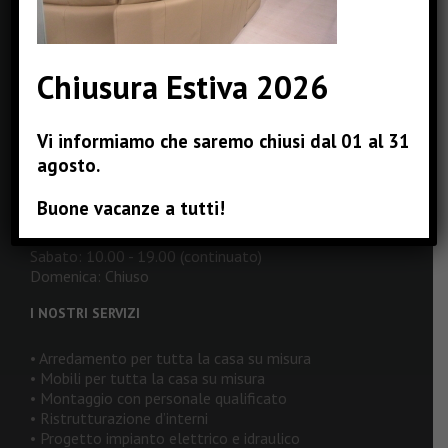
Email:
info@pizzinterni.it
Web:
www.pizzinterni.it
Chiusura Estiva 2026
ORARI DI APERTURA
Vi informiamo che saremo chiusi dal 01 al 31
Lunedì: 16.00 - 19.00
agosto.
Martedì: 10.00 - 19.00 (continuato)
Mercoledì: 10.00 - 19.00 (continuato)
Buone vacanze a tutti!
Giovedì: 10.00 - 19.00 (continuato)
Venerdì: 10.00 - 19.00 (continuato)
Sabato: 10.00 - 19.00 (continuato)
Domenica: Chiuso
I NOSTRI SERVIZI
• Arredamento per tutta la casa su misura
• Mobili per tutta la casa su misura
• Montaggio con personale qualificato
• Ristrutturazione d’interni
• Progetto impianto elettrico e idraulico