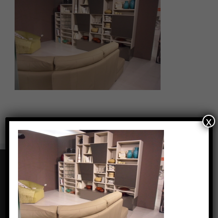
x
CONTATTI
Via Carolina Romani, 6 - Bresso (MI)
Phone: +39 0239434462
Fax: +39 0239434462