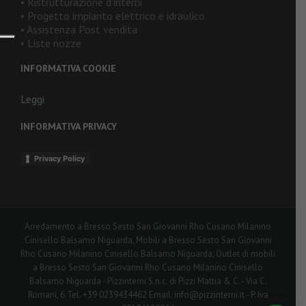
• Ristrutturazione d’interni
• Progetto impianto elettrico e idraulico
• Assistenza Post vendita
• Liste nozze
INFORMATIVA COOKIE
Leggi
INFORMATIVA PRIVACY
Privacy Policy
Arredamento a Bresso Sesto San Giovanni Rho Cusano Milanino
Cinisello Balsamo Niguarda, Mobili a Bresso Sesto San Giovanni
Rho Cusano Milanino Cinisello Balsamo Niguarda, Outlet di mobili
a Bresso Sesto San Giovanni Rho Cusano Milanino Cinisello
Balsamo Niguarda - Pizzinterni S.n.c. di Pizzi Mattia & C. - Via C.
Romani, 6 Tel. +39 0239434462 Email: info@pizzinterni.it - P. Iva