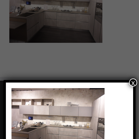
x
CONTATTI
Via Carolina Romani, 6 - Bresso (MI)
Phone: +39 0239434462
Fax: +39 0239434462
Email:
info@pizzinterni.it
Web:
www.pizzinterni.it