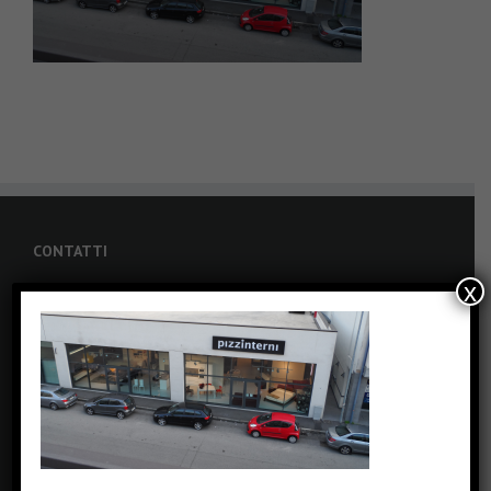
CONTATTI
x
Via Carolina Romani, 6 - Bresso (MI)
Phone: +39 0239434462
Fax: +39 0239434462
Email:
info@pizzinterni.it
Web:
www.pizzinterni.it