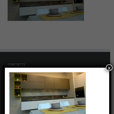
CONTATTI
x
Via Carolina Romani, 6 - Bresso (MI)
Phone: +39 0239434462
Fax: +39 0239434462
Email:
info@pizzinterni.it
Web:
www.pizzinterni.it