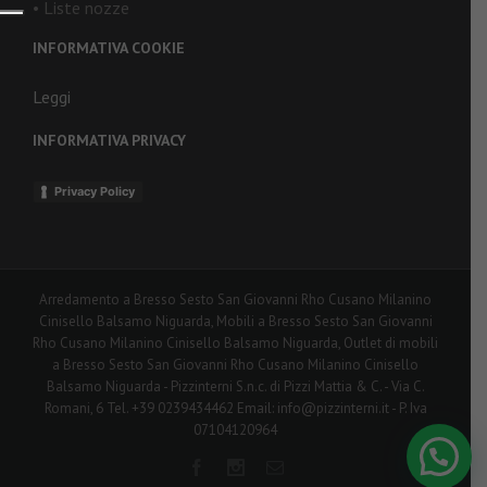
• Liste nozze
INFORMATIVA COOKIE
Leggi
INFORMATIVA PRIVACY
Privacy Policy
Arredamento a Bresso Sesto San Giovanni Rho Cusano Milanino
Cinisello Balsamo Niguarda, Mobili a Bresso Sesto San Giovanni
Rho Cusano Milanino Cinisello Balsamo Niguarda, Outlet di mobili
a Bresso Sesto San Giovanni Rho Cusano Milanino Cinisello
Balsamo Niguarda - Pizzinterni S.n.c. di Pizzi Mattia & C. - Via C.
Romani, 6 Tel. +39 0239434462 Email: info@pizzinterni.it - P. Iva
07104120964