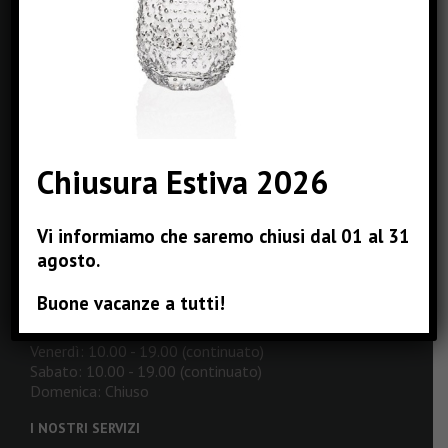
CONTATTI
Via Carolina Romani, 6 - Bresso (MI)
Phone: +39 0239434462
Fax: +39 0239434462
Email:
info@pizzinterni.it
Web:
www.pizzinterni.it
Chiusura Estiva 2026
ORARI DI APERTURA
Vi informiamo che saremo chiusi dal 01 al 31
agosto.
Lunedì: 16.00 - 19.00
Martedì: 10.00 - 19.00 (continuato)
Buone vacanze a tutti!
Mercoledì: 10.00 - 19.00 (continuato)
Giovedì: 10.00 - 19.00 (continuato)
Venerdì: 10.00 - 19.00 (continuato)
Sabato: 10.00 - 19.00 (continuato)
Domenica: Chiuso
I NOSTRI SERVIZI