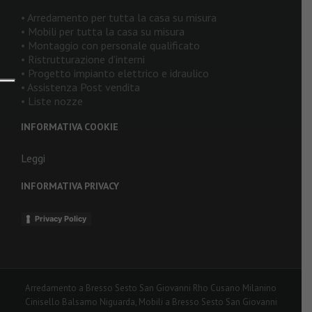
• Arredamento per tutta la casa su misura
• Mobili per tutta la casa su misura
• Montaggio con personale qualificato
• Ristrutturazione d’interni
• Progetto impianto elettrico e idraulico
• Assistenza Post vendita
• Liste nozze
INFORMATIVA COOKIE
Leggi
INFORMATIVA PRIVACY
Privacy Policy
Arredamento a Bresso Sesto San Giovanni Rho Cusano Milanino
Cinisello Balsamo Niguarda, Mobili a Bresso Sesto San Giovanni