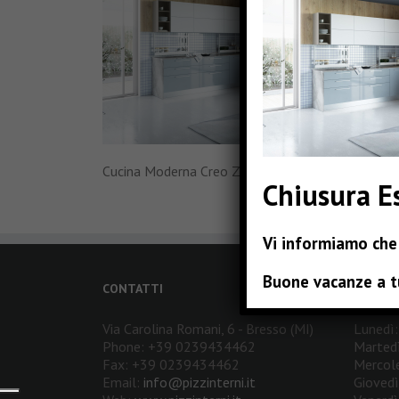
Cucina Moderna Creo Zoe
Chiusura E
Vi informiamo che 
Buone vacanze a t
CONTATTI
ORARI D
Via Carolina Romani, 6 - Bresso (MI)
Lunedì:
Phone: +39 0239434462
Martedì
Fax: +39 0239434462
Mercole
Email:
info@pizzinterni.it
Giovedì