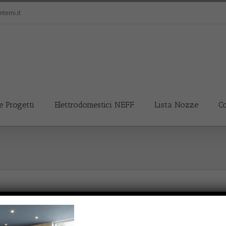
terni.it
e Progetti
Elettrodomestici NEFF
Lista Nozze
Co