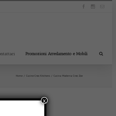
ntattaci
Promozioni Arredamento e Mobili
Home
Cucine Creo Kitchens
Cucina Moderna Creo Zoe
x