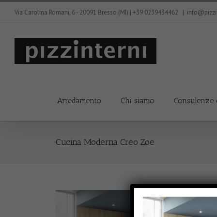
Via Carolina Romani, 6 - 20091 Bresso (MI) | +39 0239434462
|
info@pizzin
Arredamento
Chi siamo
Consulenze 
Cucina Moderna Creo Zoe