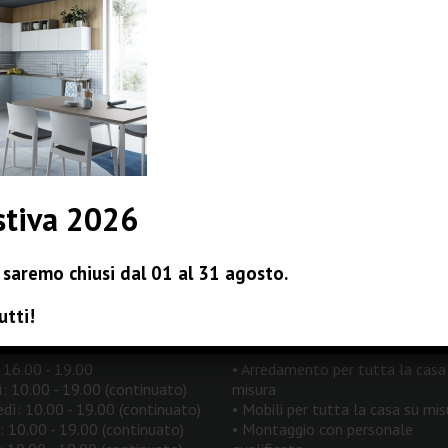
stiva 2026
saremo chiusi dal 01 al 31 agosto.
utti!
I APERTURA
I NOSTRI SERVIZI
 16.00 - 19.00
• Arredamento per tutta la casa
: 10.00 - 19.00 (continuato)
misura
dì: 10.00 - 19.00 (continuato)
• Mobili per tutta la casa su mis
: 10.00 - 19.00 (continuato)
• Montaggio con personale