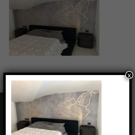
x
CONTATTI
Via Carolina Romani, 6 - Bresso (MI)
Phone: +39 0239434462
Fax: +39 0239434462