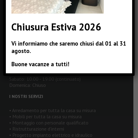
Email:
info@pizzinterni.it
Web:
www.pizzinterni.it
Chiusura Estiva 2026
ORARI DI APERTURA
Vi informiamo che saremo chiusi dal 01 al 31
Lunedì: 16.00 - 19.00
agosto.
Martedì: 10.00 - 19.00 (continuato)
Mercoledì: 10.00 - 19.00 (continuato)
Buone vacanze a tutti!
Giovedì: 10.00 - 19.00 (continuato)
Venerdì: 10.00 - 19.00 (continuato)
Sabato: 10.00 - 19.00 (continuato)
Domenica: Chiuso
I NOSTRI SERVIZI
• Arredamento per tutta la casa su misura
• Mobili per tutta la casa su misura
• Montaggio con personale qualificato
• Ristrutturazione d’interni
• Progetto impianto elettrico e idraulico