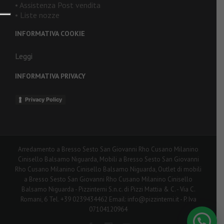
• Assistenza Post vendita
• Liste nozze
INFORMATIVA COOKIE
Leggi
INFORMATIVA PRIVACY
Privacy Policy
Arredamento a Bresso Sesto San Giovanni Rho Cusano Milanino
Cinisello Balsamo Niguarda, Mobili a Bresso Sesto San Giovanni
Rho Cusano Milanino Cinisello Balsamo Niguarda, Outlet di mobili
a Bresso Sesto San Giovanni Rho Cusano Milanino Cinisello
Balsamo Niguarda - Pizzinterni S.n.c. di Pizzi Mattia & C. - Via C.
Romani, 6 Tel. +39 0239434462 Email: info@pizzinterni.it - P. Iva
07104120964