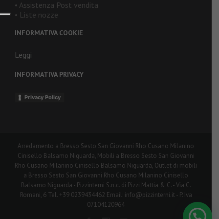
• Assistenza Post vendita
• Liste nozze
INFORMATIVA COOKIE
Leggi
INFORMATIVA PRIVACY
Privacy Policy
Arredamento a Bresso Sesto San Giovanni Rho Cusano Milanino
Cinisello Balsamo Niguarda, Mobili a Bresso Sesto San Giovanni
Rho Cusano Milanino Cinisello Balsamo Niguarda, Outlet di mobili
a Bresso Sesto San Giovanni Rho Cusano Milanino Cinisello
Balsamo Niguarda - Pizzinterni S.n.c. di Pizzi Mattia & C. - Via C.
Romani, 6 Tel. +39 0239434462 Email: info@pizzinterni.it - P. Iva
07104120964