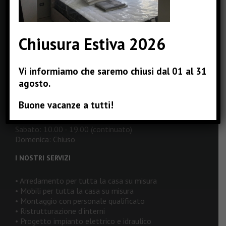
Email:
info@pizzinterni.it
Web:
www.pizzinterni.it
Chiusura Estiva 2026
ORARI DI APERTURA
Vi informiamo che saremo chiusi dal 01 al 31
Lunedì: 16.00 - 19.00
agosto.
Martedì: 10.00 - 19.00 (continuato)
Mercoledì: 10.00 - 19.00 (continuato)
Buone vacanze a tutti!
Giovedì: 10.00 - 19.00 (continuato)
Venerdì: 10.00 - 19.00 (continuato)
Sabato: 10.00 - 19.00 (continuato)
Domenica: Chiuso
I NOSTRI SERVIZI
• Arredamento per tutta la casa su misura
• Mobili per tutta la casa su misura
• Montaggio con personale qualificato
• Ristrutturazione d’interni
• Progetto impianto elettrico e idraulico