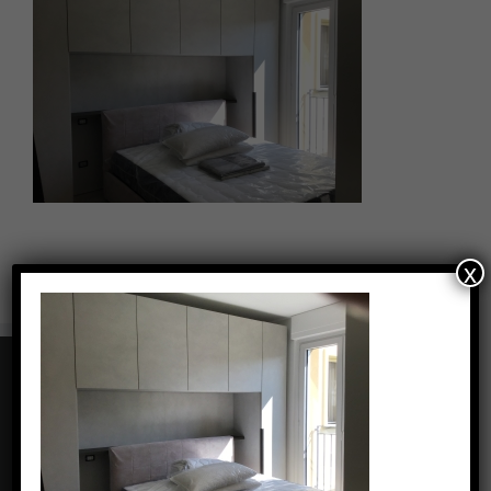
x
CONTATTI
Via Carolina Romani, 6 - Bresso (MI)
Phone: +39 0239434462
Fax: +39 0239434462