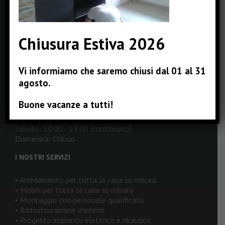
Email:
info@pizzinterni.it
Web:
www.pizzinterni.it
Chiusura Estiva 2026
ORARI DI APERTURA
Vi informiamo che saremo chiusi dal 01 al 31
Lunedì: 16.00 - 19.00
agosto.
Martedì: 10.00 - 19.00 (continuato)
Mercoledì: 10.00 - 19.00 (continuato)
Buone vacanze a tutti!
Giovedì: 10.00 - 19.00 (continuato)
Venerdì: 10.00 - 19.00 (continuato)
Sabato: 10.00 - 19.00 (continuato)
Domenica: Chiuso
I NOSTRI SERVIZI
• Arredamento per tutta la casa su misura
• Mobili per tutta la casa su misura
• Montaggio con personale qualificato
• Ristrutturazione d’interni
• Progetto impianto elettrico e idraulico