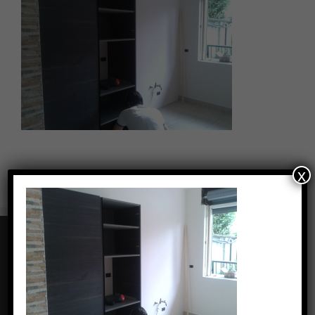
x
CONTATTI
Via Carolina Romani, 6 - Bresso (MI)
Phone: +39 0239434462
Fax: +39 0239434462