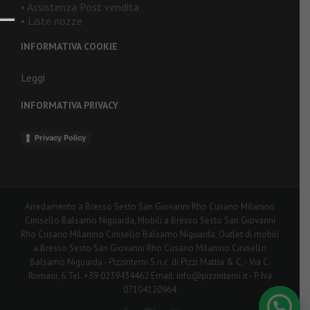
• Assistenza Post vendita
• Liste nozze
INFORMATIVA COOKIE
Leggi
INFORMATIVA PRIVACY
Privacy Policy
Arredamento a Bresso Sesto San Giovanni Rho Cusano Milanino
Cinisello Balsamo Niguarda, Mobili a Bresso Sesto San Giovanni
Rho Cusano Milanino Cinisello Balsamo Niguarda, Outlet di mobili
a Bresso Sesto San Giovanni Rho Cusano Milanino Cinisello
Balsamo Niguarda - Pizzinterni S.n.c. di Pizzi Mattia & C. - Via C.
Romani, 6 Tel. +39 0239434462 Email: info@pizzinterni.it - P. Iva
07104120964