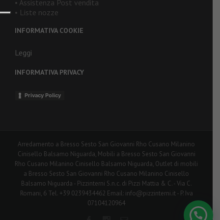
• Assistenza Post vendita
• Liste nozze
INFORMATIVA COOKIE
Leggi
INFORMATIVA PRIVACY
Privacy Policy
Arredamento a Bresso Sesto San Giovanni Rho Cusano Milanino
Cinisello Balsamo Niguarda, Mobili a Bresso Sesto San Giovanni
Rho Cusano Milanino Cinisello Balsamo Niguarda, Outlet di mobili
a Bresso Sesto San Giovanni Rho Cusano Milanino Cinisello
Balsamo Niguarda - Pizzinterni S.n.c. di Pizzi Mattia & C. - Via C.
Romani, 6 Tel. +39 0239434462 Email: info@pizzinterni.it - P. Iva
07104120964