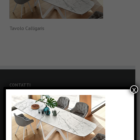
Tavolo Calligaris
CONTATTI
x
Via Carolina Romani, 6 - Bresso (MI)
Phone: +39 0239434462
Fax: +39 0239434462
Email:
info@pizzinterni.it
Web:
www.pizzinterni.it